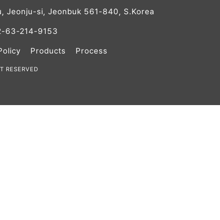
u, Jeonju-si, Jeonbuk 561-840, S.Korea
2-63-214-9153
Policy
Products
Process
HT RESERVED