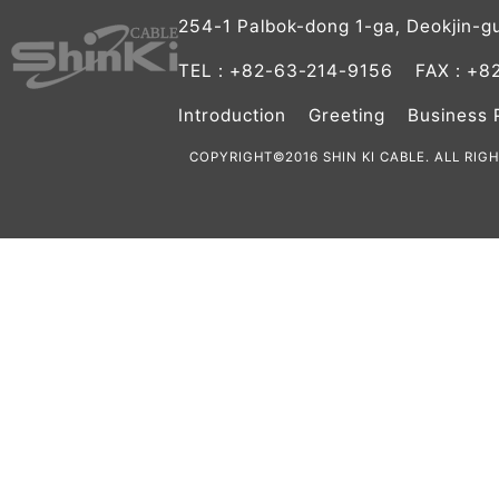
254-1 Palbok-dong 1-ga, Deokjin-g
TEL :
+82-63-214-9156
FAX :
+8
Introduction
Greeting
Business 
COPYRIGHT©2016 SHIN KI CABLE. ALL RIG