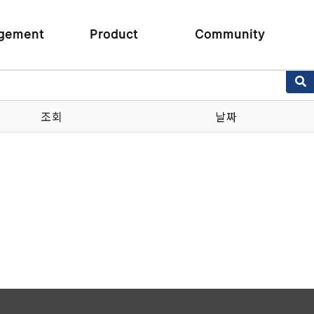
gement
Product
Community
조회
날짜